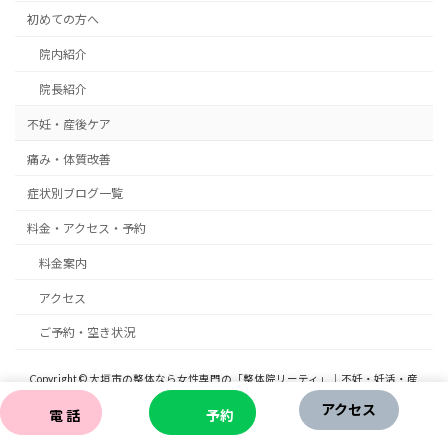
初めての方へ
院内紹介
院長紹介
不妊・産後ケア
痛み・体質改善
症状別ブログ一覧
料金・アクセス・予約
料金案内
アクセス
ご予約・空き状況
Copyright © 大垣市の整体なら女性専門の「整体院リーティ」｜不妊・妊活・産
前・産後・慢性痛 All Rights Reserved.
アクセス
電 話
予約
Powered by
WordPress
with
Lightning Theme
&
VK All in One Expansion Unit