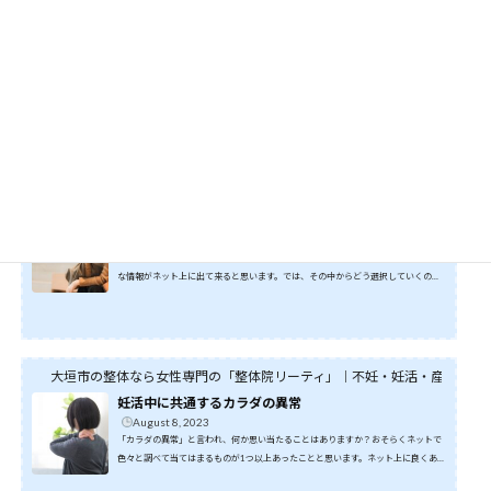
の揉め事、ストレスが減った。などなど、良い効果が出て...
大垣市の整体なら女性専門の「整体院リーティ」｜不妊・妊活・産前・産
不妊症は病気なの？
September 20, 2023
『不妊症』という言葉を耳にしますが、症状であり病気とは考えられていません。
『不妊』とは妊娠を望む健康な男女が避妊をしないで性交をしているにもかかわら
ず、一定期間妊娠しないものをいいます。Q：『不妊』と定義される期間はどれくら
いでしょうか？A：「１年というのが一般的である」と日本産科婦人科学会では定
義しているようです。当院に来られる方々はどの位の期間で『不妊』と気づき始め
どの様な経過を経て今に至るのかお聞きしています。早い方は半年経たずに不安と
焦りから産婦人科を受診されています。中には自然に任せ...
大垣市の整体なら女性専門の「整体院リーティ」｜不妊・妊活・産前・産
妊娠しやすくなるためには？
September 13, 2023
不妊治療で悩まれている方は年々増加しております。妊娠しやすくする方法は様々
な情報がネット上に出て来ると思います。では、その中からどう選択していくの
か？あなたに合ったもの、必要なもの、不要なもの、は一体何なのか？を知りたい
ですよね。それを知る為にはあなたのこれまでの状況をお聞きできれば効率よくお
答えできるというのが一番早く確実な答えです。しかし、今すぐに出来る方法を知
りたいのも分かります。女性として生まれ生きていく中で妊娠出産に関わる臓器が
正常に機能しているかを医療機関で検査された方も一定数お...
大垣市の整体なら女性専門の「整体院リーティ」｜不妊・妊活・産前・産
妊活中に共通するカラダの異常
August 8, 2023
「カラダの異常」と言われ、何か思い当たることはありますか？おそらくネットで
色々と調べて当てはまるものが1つ以上あったことと思います。ネット上に良くある
妊娠しにくい例として、強い生理痛がある基礎体温に変化が見られない経血の量に