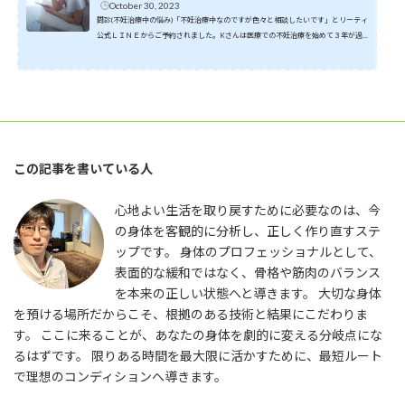
October 30, 2023
問診(不妊治療中の悩み)「不妊治療中なのですが色々と相談したいです」とリーティ
公式ＬＩＮＥからご予約されました。Kさんは医療での不妊治療を始めて３年が過
ぎ、産婦人科で検査しても特に異常はないと言われ徐々にステップアップして今に
至るご様子です。ご自身でもステップアップする方が可能性が高くなるならと頑張
っていたのですが中々結果が出ず悩んでいました。ご自身でも色々と勉強しステッ
プアップする事のリスクをしっかりと考えるようになり先ずは自分が健康であるこ
とが大切なんだと考えるようになられたそうです。Kさん...
この記事を書いている人
心地よい生活を取り戻すために必要なのは、今
の身体を客観的に分析し、正しく作り直すステ
ップです。 身体のプロフェッショナルとして、
表面的な緩和ではなく、骨格や筋肉のバランス
を本来の正しい状態へと導きます。 大切な身体
を預ける場所だからこそ、根拠のある技術と結果にこだわりま
す。 ここに来ることが、あなたの身体を劇的に変える分岐点にな
るはずです。 限りある時間を最大限に活かすために、最短ルート
で理想のコンディションへ導きます。