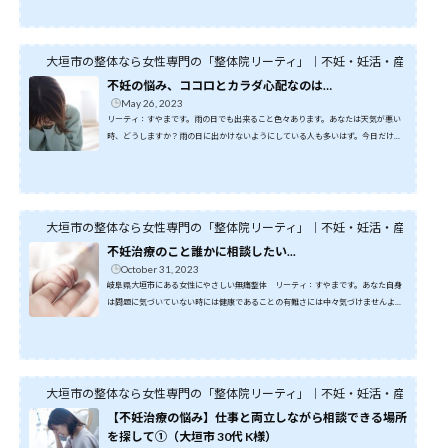
変化が出てきている生理周期が不規則自分または家族に喫煙者がいる太りすぎ、痩
せすぎ３５歳を過ぎているなどが見られると思います。これらは言われてみると自
分にも当てはまると確認できるでしょう。そして自分でどうしたら変われるかを調
べると思います。あとは実行するだけですね！では、まだ...
大垣市の整体なら女性専門の「整体院リーティ」｜不妊・妊活・産前・産
不妊の悩み、ココロとカラダ心配なのは…
May 26, 2023
リーティ：すやまです。雨の日でも出来ること色々あります。あなたは天気が悪い
時、どうしますか？雨の日に出かけないようにしている人も多いはず。今日だけで
もいいので、普段行ったことのない場所に出向いてみましょう！知らないことが沢
山あり、良い刺激になります。さて今日は、考え方を少し変えるだけで大きな成果
を生む方法について考えてみましょう。なかなか赤ちゃんを授からないと少なから
ず不安やあせりを感じるのは自然なこと。また、病の多くはストレスから来ている
と言われ、ストレスは活性酸素をつくり出すひとつの原因...
大垣市の整体なら女性専門の「整体院リーティ」｜不妊・妊活・産前・産
不妊治療のこと誰かに相談したい...
October 31, 2023
岐阜県大垣市にある女性にやさしい無痛整体 リーティ：すやまです。あなた自身
は問題に気づいていない時には健康であることの有難さには中々気づけませんよ
ね。逆に問題が起こり悩んでいると、先が見えなくて不安になりますが『やまない
雨は無い』と信じたいです。全ての物事がそうであれば良いのですが、不妊治療中
のモヤモヤとした時間は本当に長く感じてしまいます。どれだけやれば結果が出る
のか？これは誰にもわかりません。そんな時には誰かに相談したくて、周りを見て
も相談できる相手が居ない事の方が多いのも事実。周りのみ...
大垣市の整体なら女性専門の「整体院リーティ」｜不妊・妊活・産前・産
【不妊治療の悩み】仕事と両立しながら相談できる場所
を探して①（大垣市 30代 K様）