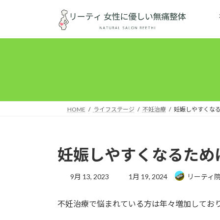
コ
ナ
ン
ビ
テ
ゲ
ン
ー
ツ
シ
へ
ョ
ス
ン
キ
に
ッ
移
HOME
ライフステージ
不妊治療
妊娠しやすくな
プ
動
妊娠しやすくなるため
最
9月 13, 2023
1月 19, 2024
リーティ
終
更
不妊治療で悩まれている方は年々増加してお
新
日