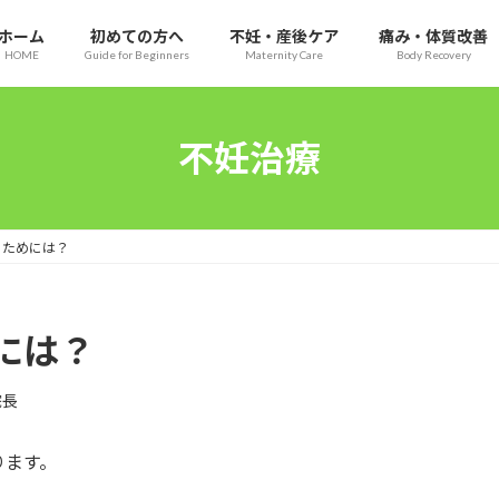
ホーム
初めての方へ
不妊・産後ケア
痛み・体質改善
HOME
Guide for Beginners
Maternity Care
Body Recovery
不妊治療
るためには？
には？
院長
ります。