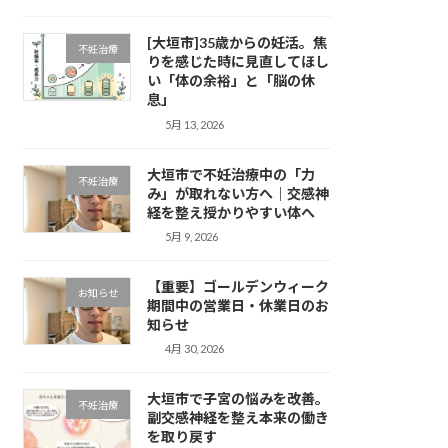
[大垣市]35歳からの妊活。焦
不妊治療
りを感じた時に見直してほし
い「体の余裕」と「脳の休
息」
5月 13, 2026
大垣市で不妊治療中の「力
不妊治療
み」が取れない方へ｜交感神
経を整え授かりやすい体へ
5月 9, 2026
【重要】ゴールデンウィーク
お知らせ
期間中の営業日・休業日のお
知らせ
4月 30, 2026
大垣市で子宮の悩みを改善。
不妊治療
副交感神経を整え本来の働き
を取り戻す