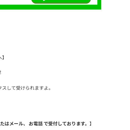
。
へ】
２
クスして受けられますよ。
またはメール、 お電話 で受付しております。
】