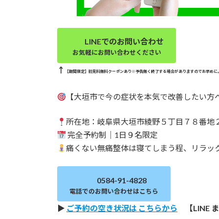
LINEでのお問い合わせ
お気軽にお問い合わせください
↑
【期間限定】初見料無料クーポンあり※予告無く終了する場合がありますのでお早めに
【大垣市で今の症状を本気で改善したい方
所在地：岐阜県大垣市綾野５丁目７８番地
完全予約制｜1日９名限定
痛くない無痛整体は寝てしまう程、リラッ
0584-91-4828
電話でのお問い合わせはこちら
▶
ご予約の空き状況は こちらから
【LINE 