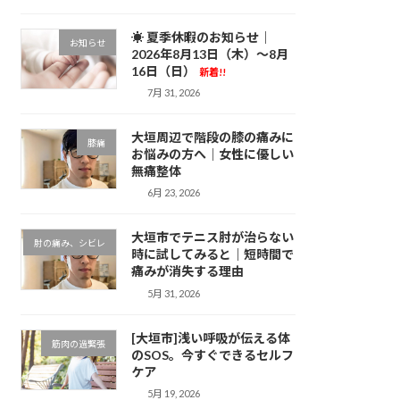
☀ 夏季休暇のお知らせ｜
お知らせ
2026年8月13日（木）～8月
16日（日）
新着!!
7月 31, 2026
大垣周辺で階段の膝の痛みに
膝痛
お悩みの方へ｜女性に優しい
無痛整体
6月 23, 2026
大垣市でテニス肘が治らない
肘の痛み、シビレ
時に試してみると｜短時間で
痛みが消失する理由
5月 31, 2026
[大垣市]浅い呼吸が伝える体
筋肉の過緊張
のSOS。今すぐできるセルフ
ケア
5月 19, 2026