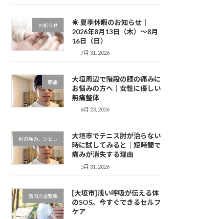
☀ 夏季休暇のお知らせ｜
お知らせ
2026年8月13日（木）～8月
16日（日）
7月 31, 2026
大垣周辺で階段の膝の痛みに
膝痛
お悩みの方へ｜女性に優しい
無痛整体
6月 23, 2026
大垣市でテニス肘が治らない
肘の痛み、シビレ
時に試してみると｜短時間で
痛みが消失する理由
5月 31, 2026
[大垣市]浅い呼吸が伝える体
筋肉の過緊張
のSOS。今すぐできるセルフ
ケア