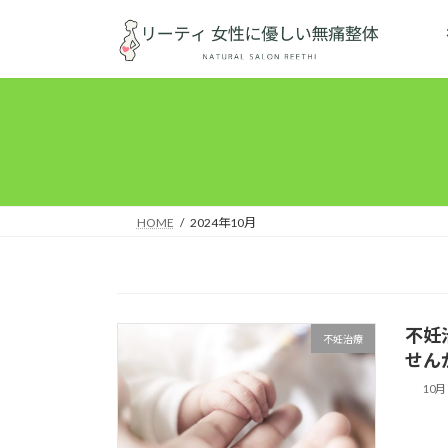
コ
ナ
ン
ビ
テ
ゲ
ン
ー
ツ
シ
へ
ョ
ス
ン
キ
に
ッ
移
HOME
2024年10月
プ
動
不妊
不妊治療
せん
10月 