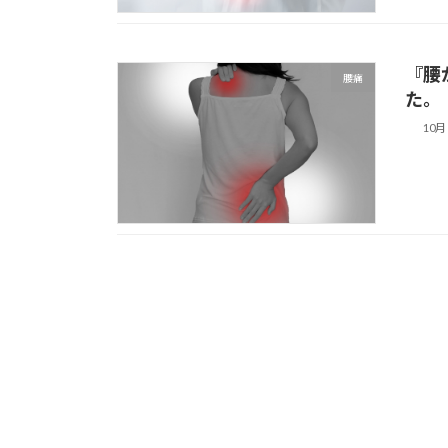
『腰
腰痛
た
10月 