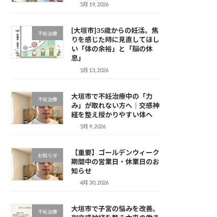
5月 19, 2026
[大垣市]35歳からの妊活。焦
不妊治療
りを感じた時に見直してほし
い「体の余裕」と「脳の休
息」
5月 13, 2026
大垣市で不妊治療中の「力
不妊治療
み」が取れない方へ｜交感神
経を整え授かりやすい体へ
5月 9, 2026
【重要】ゴールデンウィーク
お知らせ
期間中の営業日・休業日のお
知らせ
4月 30, 2026
大垣市で子宮の悩みを改善。
不妊治療