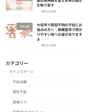
副交感神経を整え本来の働き
を取り戻す
4月 22, 2026
大垣市で原因不明の不妊にお
不妊治療
悩みの方へ｜無痛整体で授か
りやすい体への道があります
よ
4月 21, 2026
カテゴリー
ライフステージ
不妊治療
男性不妊
産後ケア