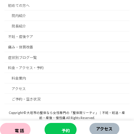
初めての方へ
院内紹介
院長紹介
不妊・産後ケア
痛み・体質改善
症状別ブログ一覧
料金・アクセス・予約
料金案内
アクセス
ご予約・空き状況
Copyright © 大垣市の整体なら女性専門の「整体院リーティ」｜不妊・妊活・産
前・産後・慢性痛 All Rights Reserved.
Powered by
WordPress
with
Lightning Theme
&
VK All in One Expansion Unit
アクセス
電 話
予約