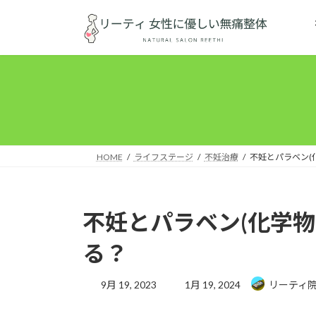
コ
ナ
ン
ビ
テ
ゲ
ン
ー
ツ
シ
へ
ョ
ス
ン
キ
に
ッ
移
HOME
ライフステージ
不妊治療
不妊とパラベン(
プ
動
不妊とパラベン(化学
る？
最
9月 19, 2023
1月 19, 2024
リーティ
終
更