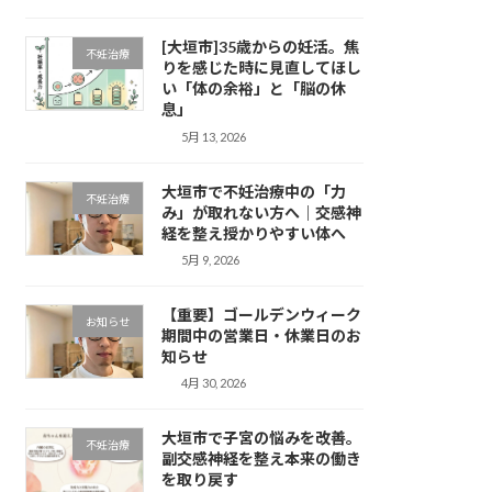
[大垣市]35歳からの妊活。焦
不妊治療
りを感じた時に見直してほし
い「体の余裕」と「脳の休
息」
5月 13, 2026
大垣市で不妊治療中の「力
不妊治療
み」が取れない方へ｜交感神
経を整え授かりやすい体へ
5月 9, 2026
【重要】ゴールデンウィーク
お知らせ
期間中の営業日・休業日のお
知らせ
4月 30, 2026
大垣市で子宮の悩みを改善。
不妊治療
副交感神経を整え本来の働き
を取り戻す