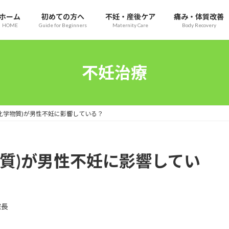
ホーム
初めての方へ
不妊・産後ケア
痛み・体質改善
HOME
Guide for Beginners
Maternity Care
Body Recovery
不妊治療
化学物質)が男性不妊に影響している？
物質)が男性不妊に影響してい
院長