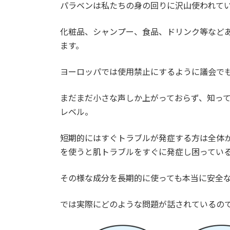
パラベンは私たちの身の回りに沢山使われて
新
日
時
化粧品、シャンプー、食品、ドリンク等など
:
ます。
ヨーロッパでは使用禁止にするように議会で
まだまだ小さな声しか上がっておらず、知っ
レベル。
短期的にはすぐトラブルが発症する方は全体
を使うと肌トラブルをすぐに発症し困ってい
その様な成分を長期的に使っても本当に安全
では実際にどのような問題が話されているの