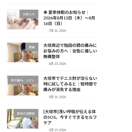
☀ 夏季休暇のお知らせ｜
お知らせ
2026年8月13日（木）～8月
16日（日）
7月 31, 2026
大垣周辺で階段の膝の痛みに
膝痛
お悩みの方へ｜女性に優しい
無痛整体
6月 23, 2026
大垣市でテニス肘が治らない
肘の痛み、シビレ
時に試してみると｜短時間で
痛みが消失する理由
5月 31, 2026
[大垣市]浅い呼吸が伝える体
筋肉の過緊張
のSOS。今すぐできるセルフ
ケア
5月 19, 2026