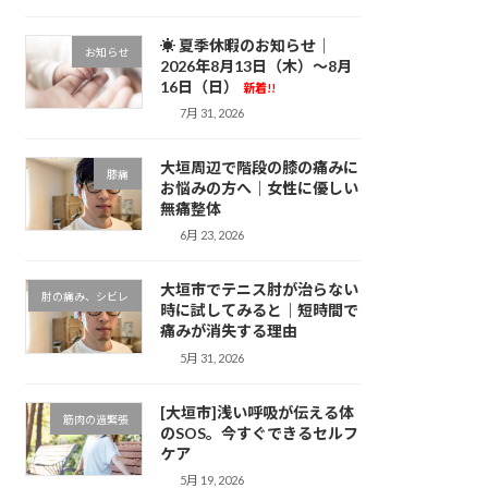
☀ 夏季休暇のお知らせ｜
お知らせ
2026年8月13日（木）～8月
16日（日）
新着!!
7月 31, 2026
大垣周辺で階段の膝の痛みに
膝痛
お悩みの方へ｜女性に優しい
無痛整体
6月 23, 2026
大垣市でテニス肘が治らない
肘の痛み、シビレ
時に試してみると｜短時間で
痛みが消失する理由
5月 31, 2026
[大垣市]浅い呼吸が伝える体
筋肉の過緊張
のSOS。今すぐできるセルフ
ケア
5月 19, 2026