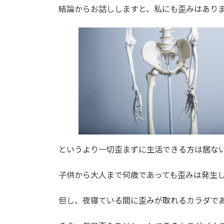
時
結論からお話ししますと、私にも歪みはあり
:
というより一切歪まずに生活できる方は居な
子供から大人まで何歳であっても歪みは発生
但し、夜寝ている間に歪みが取れるカラダで