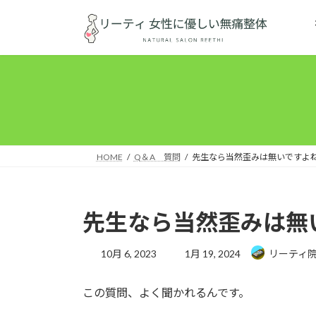
コ
ナ
ン
ビ
テ
ゲ
ン
ー
ツ
シ
へ
ョ
ス
ン
キ
に
ッ
移
HOME
Q＆A 質問
先生なら当然歪みは無いですよ
プ
動
先生なら当然歪みは無
最
10月 6, 2023
1月 19, 2024
リーティ
終
更
この質問、よく聞かれるんです。
新
日