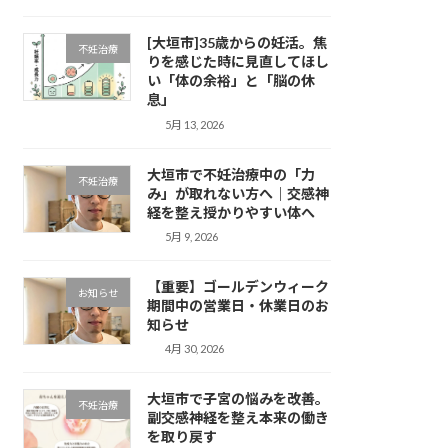
[大垣市]35歳からの妊活。焦
不妊治療
りを感じた時に見直してほし
い「体の余裕」と「脳の休
息」
5月 13, 2026
大垣市で不妊治療中の「力
不妊治療
み」が取れない方へ｜交感神
経を整え授かりやすい体へ
5月 9, 2026
【重要】ゴールデンウィーク
お知らせ
期間中の営業日・休業日のお
知らせ
4月 30, 2026
大垣市で子宮の悩みを改善。
不妊治療
副交感神経を整え本来の働き
を取り戻す