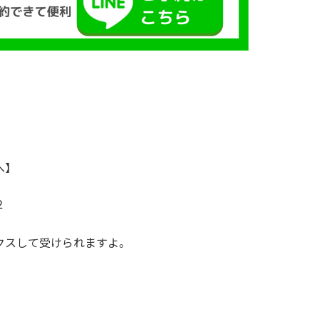
。
へ】
２
クスして受けられますよ。