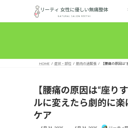
コ
ナ
ン
ビ
テ
ゲ
ン
ー
ツ
シ
へ
ョ
ス
ン
キ
に
ッ
移
HOME
症状・部位
筋肉の過緊張
【腰痛の原因は“
プ
動
【腰痛の原因は“座りす
ルに変えたら劇的に楽
ケア
最
5月 31, 2025
5月 31, 2025
リーティ