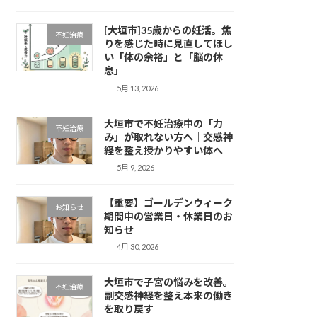
[大垣市]35歳からの妊活。焦
不妊治療
りを感じた時に見直してほし
い「体の余裕」と「脳の休
息」
5月 13, 2026
大垣市で不妊治療中の「力
不妊治療
み」が取れない方へ｜交感神
経を整え授かりやすい体へ
5月 9, 2026
【重要】ゴールデンウィーク
お知らせ
期間中の営業日・休業日のお
知らせ
4月 30, 2026
大垣市で子宮の悩みを改善。
不妊治療
副交感神経を整え本来の働き
を取り戻す