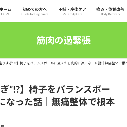
ホーム
初めての方へ
不妊・産後ケア
痛み・体質改善
HOME
Guide for Beginners
Maternity Care
Body Recovery
筋肉の過緊張
座りすぎ”!?】椅子をバランスボールに変えたら劇的に楽になった話｜無痛整体で根
ぎ”!?】椅子をバランスボー
になった話｜無痛整体で根本
院長