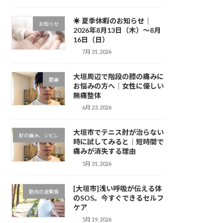
☀ 夏季休暇のお知らせ｜
お知らせ
2026年8月13日（木）～8月
16日（日）
7月 31, 2026
大垣周辺で階段の膝の痛みに
膝痛
お悩みの方へ｜女性に優しい
無痛整体
6月 23, 2026
大垣市でテニス肘が治らない
肘の痛み、シビレ
時に試してみると｜短時間で
痛みが消失する理由
5月 31, 2026
[大垣市]浅い呼吸が伝える体
筋肉の過緊張
のSOS。今すぐできるセルフ
ケア
5月 19, 2026