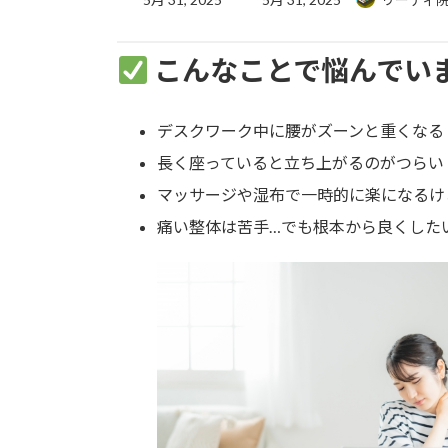
終
更
新
こんなことで悩んでい
日
時
:
デスクワーク中に腰がズーンと重くなる
長く座っていると立ち上がるのがつらい
マッサージや湿布で一時的に楽になるけ
痛い整体は苦手…でも根本から良くした