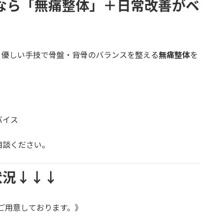
なら「無痛整体」＋日常改善がベ
、優しい手技で骨盤・背骨のバランスを整える
無痛整体
を
バイス
相談ください。
状況↓↓↓
ご用意しております。》