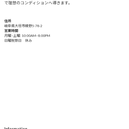
で理想のコンディションへ導きます。
住所
岐阜県大垣市綾野5-78-2
営業時間
月曜–土曜: 10:00AM–8:00PM
日曜祝祭日 休み
Information